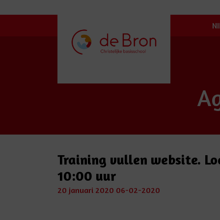
N
A
Training vullen website. L
10:00 uur
20 januari 2020
06-02-2020