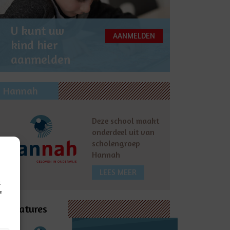
U kunt uw
AANMELDEN
kind hier
aanmelden
Hannah
Deze school maakt
onderdeel uit van
scholengroep
Hannah
LEES MEER
t
e
Vacatures