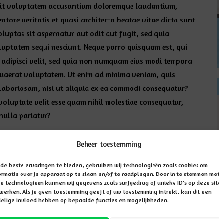
r sit voluptatem accusantium doloremque laudantium,
tore veritatis et quasi architecto beatae vitae dicta sunt
uptas sit aspernatur aut odit aut fugit, sed quia
luptatem sequi nesciunt. Neque porro quisquam est, qui
, adipisci velit, sed quia non numquam eius modi tempora
uaerat voluptatem. Ut enim ad minima veniam, quis
 laboriosam, nisi ut aliquid ex ea commodi consequatur?
 voluptate velit esse quam nihil molestiae consequatur,
nulla pariatur?
Beheer toestemming
de beste ervaringen te bieden, gebruiken wij technologieën zoals cookies om
ormatie over je apparaat op te slaan en/of te raadplegen. Door in te stemmen me
e technologieën kunnen wij gegevens zoals surfgedrag of unieke ID's op deze sit
werken. Als je geen toestemming geeft of uw toestemming intrekt, kan dit een
elige invloed hebben op bepaalde functies en mogelijkheden.