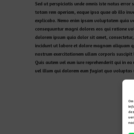
Sed ut perspiciatis unde omnis iste natus erro
totam rem aperiam, eaque ipsa quae ab illo inven
explicabo. Nemo enim ipsam voluptatem quia vol
consequuntur magni dolores eos qui ratione vo
dolorem ipsum quia dolor sit amet, consectetur
incidunt ut labore et dolore magnam aliquam q
nostrum exercitationem ullam corporis suscipit
Quis autem vel eum iure reprehenderit qui in ea
vel illum qui dolorem eum fugiat quo voluptas 
Om 
inf
dez
ver
nad