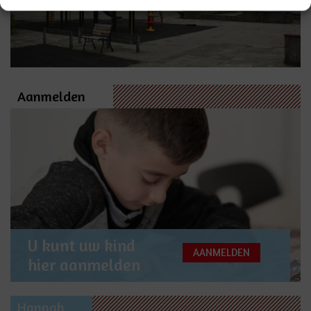
Aanmelden
U kunt uw kind
AANMELDEN
hier aanmelden
Hannah