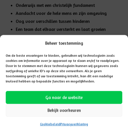
Onderwijs met een christelijk fundament
Aandacht voor de hele mens en zijn omgeving
Oog voor verschillen tussen kinderen
Een team dat elkaar versterkt en laat groeien
Doelen stellen en bijstellen
Beheer toestemming
Gericht op leren en ontwikkelen
Werken binnen de kaders van de overheid
Om de beste ervaringen te bieden, gebruiken wij technologieën zoals
cookies om informatie over je apparaat op te slaan en/of te raadplegen.
Door in te stemmen met deze technologieën kunnen wij gegevens zoals
surfgedrag of unieke ID's op deze site verwerken. Als je geen
toestemming geeft of uw toestemming intrekt, kan dit een nadelige
invloed hebben op bepaalde functies en mogelijkheden.
Ga naar de website
Bekijk voorkeuren
Cookiebeleid
Privacyverklaring