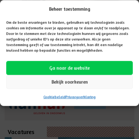
Beheer toestemming
Om de beste ervaringen te bieden, gebruiken wij technologieën zoals
cookies om informatie over je apparaat op te slaan en/of te raadplegen.
U kunt uw kind
Door in te stemmen met deze technologieën kunnen wij gegevens zoals
AANMELDEN
surfgedrag of unieke ID's op deze site verwerken. Als je geen
hier aanmelden
toestemming geeft of uw toestemming intrekt, kan dit een nadelige
invloed hebben op bepaalde functies en mogelijkheden.
Hannah
Ga naar de website
Deze school maakt
Bekijk voorkeuren
onderdeel uit van
scholengroep Hannah
Cookiebeleid
Privacyverklaring
LEES MEER
Vacatures