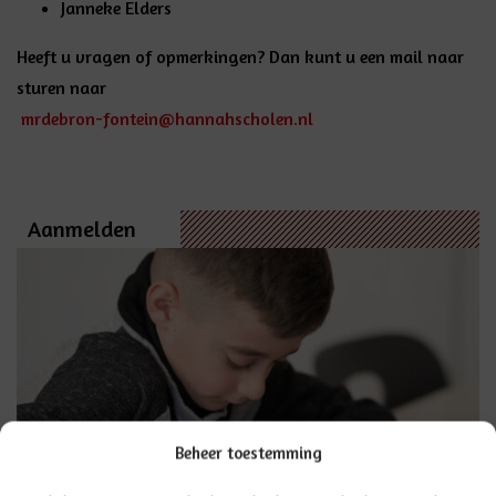
Janneke Elders
Heeft u vragen of opmerkingen? Dan kunt u een mail naar
sturen naar
mrdebron-fontein@hannahscholen.nl
Aanmelden
Beheer toestemming
U kunt uw kind
AANMELDEN