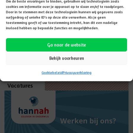
hier aanmelden
Om de beste ervaringen te bieden, gebruiken wij technologieën zoals
cookies om informatie over je apparaat op te slaan en/of te raadplegen.
Door in te stemmen met deze technologieën kunnen wij gegevens zoals
Hannah
surfgedrag of unieke ID's op deze site verwerken. Als je geen
toestemming geeft of uw toestemming intrekt, kan dit een nadelige
invloed hebben op bepaalde functies en mogelijkheden.
Deze school maakt
onderdeel uit van
Ga naar de website
scholengroep Hannah
Bekijk voorkeuren
LEES MEER
Cookiebeleid
Privacyverklaring
Vacatures