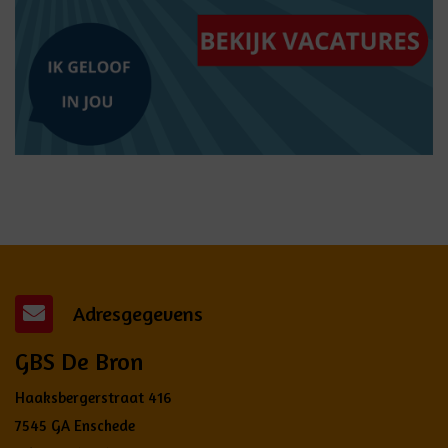
Adresgegevens
GBS De Bron
Haaksbergerstraat 416
7545 GA Enschede